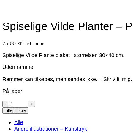
Spiselige Vilde Planter –
75,00
kr.
inkl. moms
Spiselige Vilde Plante plakat i størrelsen 30×40 cm.
Uden ramme.
Rammer kan tilkøbes, men sendes ikke. – Skriv til mig.
På lager
Spiselige
Vilde
Tilføj til kurv
Planter
Alle
–
Andre illustrationer – Kunsttryk
Plakat