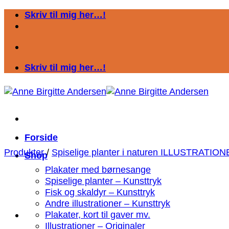
Fortsæt
Skriv til mig her…!
til
indhold
Skriv til mig her…!
Forside
Produkter
/
Spiselige planter i naturen ILLUSTRATIO
Shop
Plakater med børnesange
Spiselige planter – Kunsttryk
Fisk og skaldyr – Kunsttryk
Andre illustrationer – Kunsttryk
Plakater, kort til gaver mv.
Illustrationer – Originaler