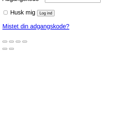
Husk mig
Log ind
Mistet din adgangskode?