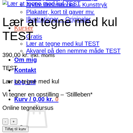
Andre illustrationer – Kunsttryk
Plakater, kort til gaver mv.
Lær at tegne med kul
Illustrationer – Originaler
Kurser
TEST
Gratis
Lær at tegne med kul TEST
Akvarel på den nemme måde TEST
390,00
kr.
inkl. moms
Om mig
TEST
Kontakt
Lær at tegne med kul
Log ind
Vi tegner en opstilling – ‘Stillleben*
Kurv /
0,00
kr.
0
Online tegnekursus
Lær
at
Tilføj til kurv