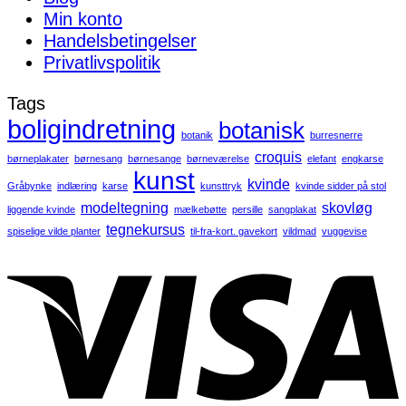
Min konto
Handelsbetingelser
Privatlivspolitik
Tags
boligindretning
botanisk
botanik
burresnerre
croquis
børneplakater
børnesang
børnesange
børneværelse
elefant
engkarse
kunst
kvinde
Gråbynke
indlæring
karse
kunsttryk
kvinde sidder på stol
modeltegning
skovløg
liggende kvinde
mælkebøtte
persille
sangplakat
tegnekursus
spiselige vilde planter
til-fra-kort. gavekort
vildmad
vuggevise