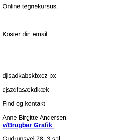
Online tegnekursus.
Koster din email
djlsadkabskbxcz bx
cjszdfasækdkæk
Find og kontakt
Anne Birgitte Andersen
v/Brugbar Grafik
Gudrunsvej 78, 3.sal