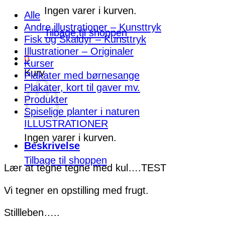
tegne
Ingen varer i kurven.
Alle
med
Andre illustrationer – Kunsttryk
kul
Tilbage til shoppen
Fisk og Skaldyr – Kunsttryk
TEST
Illustrationer – Originaler
antal
0
Kurser
Kurv
Plakater med børnesange
Plakater, kort til gaver mv.
Produkter
Spiselige planter i naturen
ILLUSTRATIONER
Ingen varer i kurven.
Beskrivelse
Tilbage til shoppen
Lær at tegne tegne med kul….TEST
Vi tegner en opstilling med frugt.
Stillleben…..