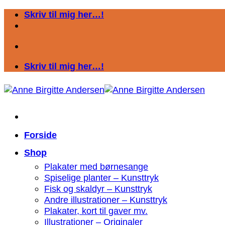
Fortsæt
Skriv til mig her…!
til
indhold
Skriv til mig her…!
Forside
Shop
Plakater med børnesange
Spiselige planter – Kunsttryk
Fisk og skaldyr – Kunsttryk
Andre illustrationer – Kunsttryk
Plakater, kort til gaver mv.
Illustrationer – Originaler