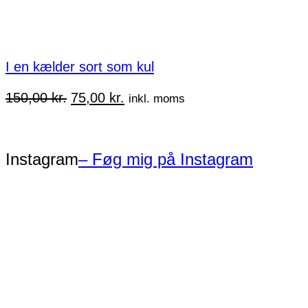
I en kælder sort som kul
Den
Den
150,00
kr.
75,00
kr.
inkl. moms
oprindelige
aktuelle
pris
pris
var:
er:
Instagram
– Føg mig på Instagram
150,00 kr..
75,00 kr..