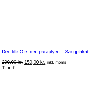
Den lille Ole med paraplyen – Sangplakat
Den
Den
200,00
kr.
150,00
kr.
inkl. moms
oprindelige
aktuelle
Tilbud!
pris
pris
var:
er:
200,00 kr..
150,00 kr..