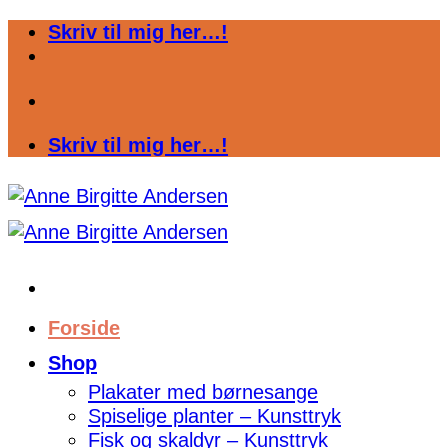
Fortsæt
Skriv til mig her…!
til
indhold
Skriv til mig her…!
Forside
Shop
Plakater med børnesange
Spiselige planter – Kunsttryk
Fisk og skaldyr – Kunsttryk