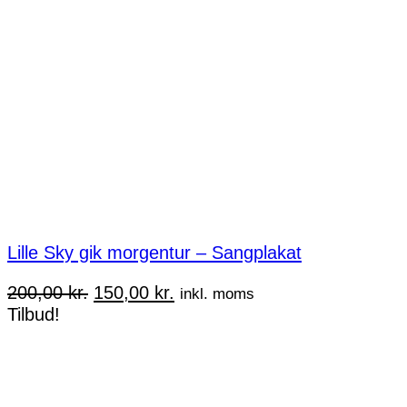
Lille Sky gik morgentur – Sangplakat
Den
Den
200,00
kr.
150,00
kr.
inkl. moms
oprindelige
aktuelle
Tilbud!
pris
pris
var:
er:
200,00 kr..
150,00 kr..