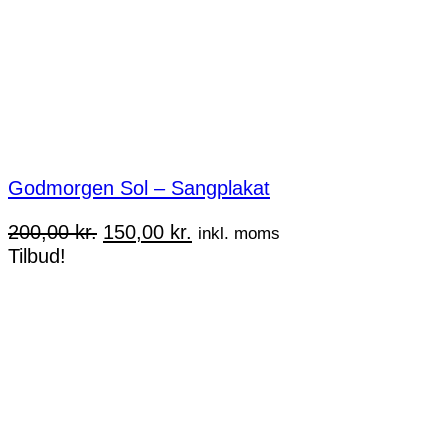
Godmorgen Sol – Sangplakat
Den
Den
200,00
kr.
150,00
kr.
inkl. moms
oprindelige
aktuelle
Tilbud!
pris
pris
var:
er:
200,00 kr..
150,00 kr..