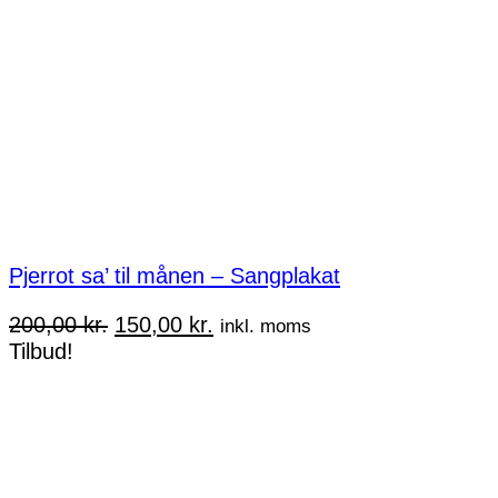
Pjerrot sa’ til månen – Sangplakat
Den
Den
200,00
kr.
150,00
kr.
inkl. moms
oprindelige
aktuelle
Tilbud!
pris
pris
var:
er:
200,00 kr..
150,00 kr..