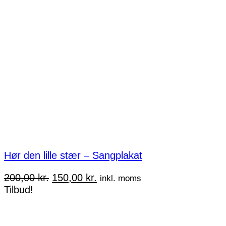
Hør den lille stær – Sangplakat
Den
Den
200,00
kr.
150,00
kr.
inkl. moms
oprindelige
aktuelle
Tilbud!
pris
pris
var:
er:
200,00 kr..
150,00 kr..