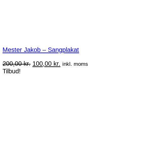
Mester Jakob – Sangplakat
Den
Den
200,00
kr.
100,00
kr.
inkl. moms
oprindelige
aktuelle
Tilbud!
pris
pris
var:
er:
200,00 kr..
100,00 kr..