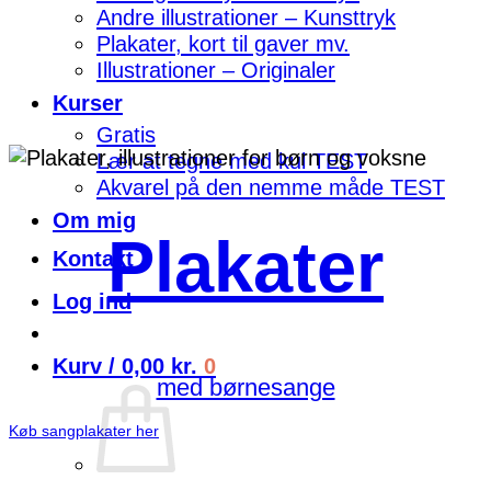
Andre illustrationer – Kunsttryk
Plakater, kort til gaver mv.
Illustrationer – Originaler
Kurser
Gratis
Lær at tegne med kul TEST
Akvarel på den nemme måde TEST
Om mig
Plakater
Kontakt
Log ind
Kurv /
0,00
kr.
0
med børnesange
Køb sangplakater her