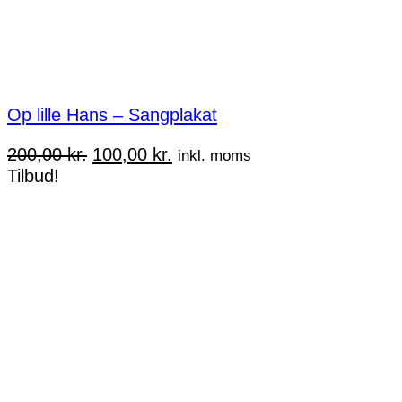
Op lille Hans – Sangplakat
Den
Den
200,00
kr.
100,00
kr.
inkl. moms
oprindelige
aktuelle
Tilbud!
pris
pris
var:
er:
200,00 kr..
100,00 kr..