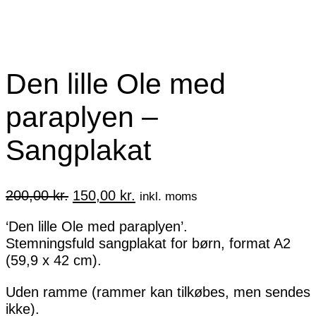
Den lille Ole med
paraplyen –
Sangplakat
Den
Den
200,00
kr.
150,00
kr.
inkl. moms
oprindelige
aktuelle
‘Den lille Ole med paraplyen’.
pris
pris
Stemningsfuld sangplakat for børn, format A2
var:
er:
(59,9 x 42 cm).
200,00 kr..
150,00 kr..
Uden ramme (rammer kan tilkøbes, men sendes
ikke).