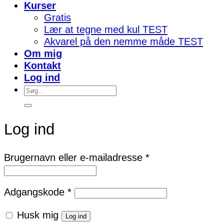
Kurser
Gratis
Lær at tegne med kul TEST
Akvarel på den nemme måde TEST
Om mig
Kontakt
Log ind
Søg
efter:
Log ind
Påkrævet
Brugernavn eller e-mailadresse
*
Påkrævet
Adgangskode
*
Husk mig
Log ind