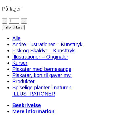
På lager
Den
lille
Tilføj til kurv
Ole
Alle
med
Andre illustrationer – Kunsttryk
paraplyen
Fisk og Skaldyr – Kunsttryk
–
Illustrationer – Originaler
Sangplakat
Kurser
antal
Plakater med børnesange
Plakater, kort til gaver mv.
Produkter
Spiselige planter i naturen
ILLUSTRATIONER
Beskrivelse
Mere information