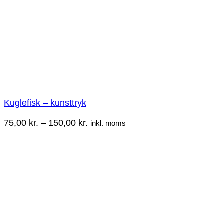
Kuglefisk – kunsttryk
Prisinterval:
75,00
kr.
–
150,00
kr.
inkl. moms
75,00 kr.
til
150,00 kr.