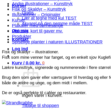
Andre illustrationer – Kunsttryk
Kurser
Fisk og Skaldyr – Kunsttryk
Gratis
Illustrationer – Originaler
Lær at tegne med kul TEST
Kurser
Akvarel på den nemme måde TEST
Plakater med børnesange
Om mig
Plakater, kort til gaver mv.
Produkter
Kontakt
Spiselige planter i naturen ILLUSTRATIONER
Log ind
Fisk og skaldyr – illustrationer.
Fisk som mine venner har fanget, og en enkelt sjov Kuglefis
Kurv /
0,00
kr.
0
Lækre kunsttryk, signerede og nummererede i flere størrelse
Brug dem som gaver eller værtsgaver til hverdag og eller fe
både de ældre og unge, og dem midt i mellem.
De er også perfekte til caféer og restauranter.
Ingen varer i kurven.
Tilbage til shoppen