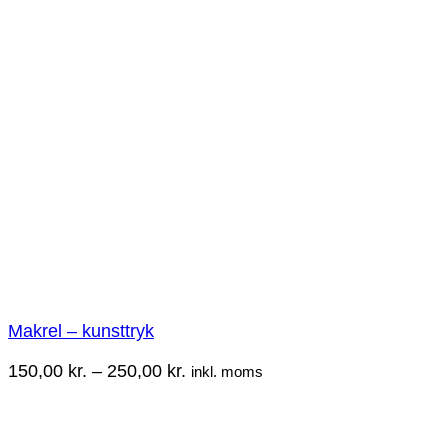
150,00 kr.
til
250,00 kr.
Makrel – kunsttryk
Prisinterval:
150,00
kr.
–
250,00
kr.
inkl. moms
150,00 kr.
til
250,00 kr.