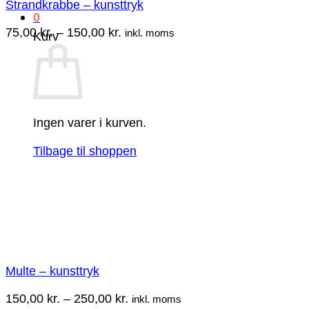
Strandkrabbe – kunsttryk
0
Prisinterval:
75,00
kr.
–
150,00
kr.
inkl. moms
Kurv
75,00 kr.
til
150,00 kr.
Ingen varer i kurven.
Tilbage til shoppen
Multe – kunsttryk
Prisinterval:
150,00
kr.
–
250,00
kr.
inkl. moms