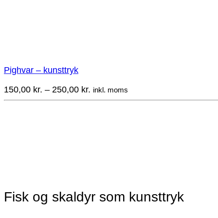
Pighvar – kunsttryk
Prisinterval:
150,00
kr.
–
250,00
kr.
inkl. moms
150,00 kr.
til
250,00 kr.
Fisk og skaldyr som kunsttryk