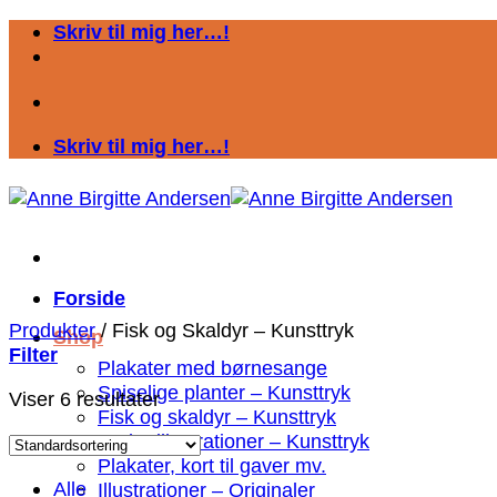
Fortsæt
Skriv til mig her…!
til
indhold
Skriv til mig her…!
Forside
Produkter
/
Fisk og Skaldyr – Kunsttryk
Shop
Filter
Plakater med børnesange
Spiselige planter – Kunsttryk
Viser 6 resultater
Fisk og skaldyr – Kunsttryk
Andre illustrationer – Kunsttryk
Plakater, kort til gaver mv.
Alle
Illustrationer – Originaler