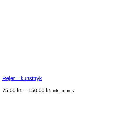
Rejer – kunsttryk
Prisinterval:
75,00
kr.
–
150,00
kr.
inkl. moms
75,00 kr.
til
150,00 kr.