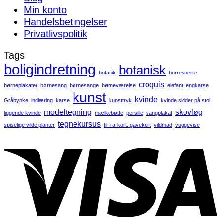
Min konto
Handelsbetingelser
Privatlivspolitik
Tags
boligindretning
botanisk
botanik
burresnerre
croquis
børneplakater
børnesang
børnesange
børneværelse
elefant
engkarse
kunst
kvinde
Gråbynke
indlæring
karse
kunsttryk
kvinde sidder på stol
modeltegning
skovløg
liggende kvinde
mælkebøtte
persille
sangplakat
tegnekursus
spiselige vilde planter
til-fra-kort. gavekort
vildmad
vuggevise