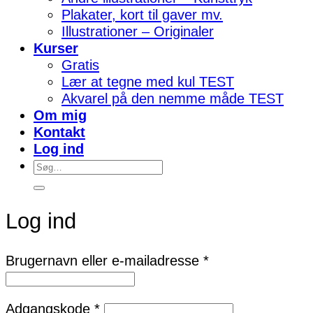
Plakater, kort til gaver mv.
Illustrationer – Originaler
Kurser
Gratis
Lær at tegne med kul TEST
Akvarel på den nemme måde TEST
Om mig
Kontakt
Log ind
Søg
efter:
Log ind
Påkrævet
Brugernavn eller e-mailadresse
*
Påkrævet
Adgangskode
*