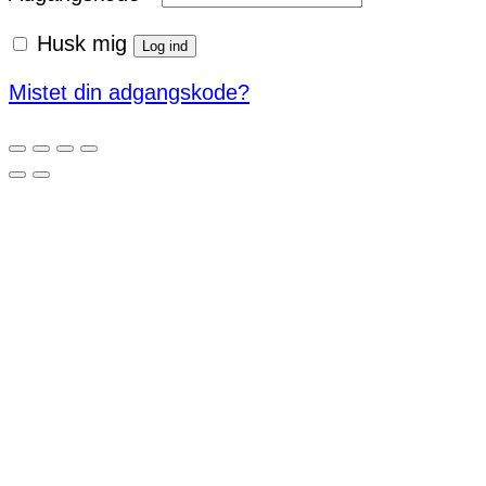
Husk mig
Log ind
Mistet din adgangskode?