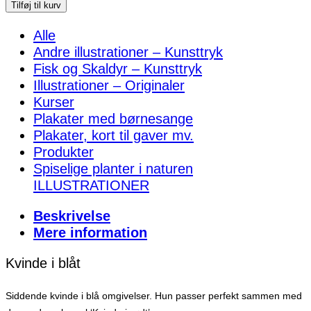
i
Tilføj til kurv
blåt
Alle
–
Andre illustrationer – Kunsttryk
inkl.
Fisk og Skaldyr – Kunsttryk
ramme
Illustrationer – Originaler
antal
Kurser
Plakater med børnesange
Plakater, kort til gaver mv.
Produkter
Spiselige planter i naturen
ILLUSTRATIONER
Beskrivelse
Mere information
Kvinde i blåt
Siddende kvinde i blå omgivelser. Hun passer perfekt sammen med