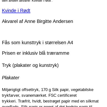
den anden akvarel ‘Kvinde i rødt’.
Kvinde i Rødt
Akvarel af Anne Birgitte Andersen
Fås som kunsttryk i størrelsen A4
Prisen er inklusiv blå træramme
Tryk (plakater og kunstryk)
Plakater
Miljørigtigt offsettryk, 170 g Silk papir, vegetabilske
trykfarver, svanemærket. FSC certificeret
trykkeri.
Træfrit, hvidt, bestrøget papir med en silkmat
overflade.
Silk papir er noget af det bedste papir til