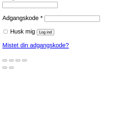
Påkrævet
Adgangskode
*
Husk mig
Log ind
Mistet din adgangskode?