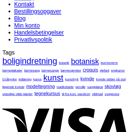
Kontakt
Bestillingsopgaver
Blog
Min konto
Handelsbetingelser
Privatlivspolitik
Tags
boligindretning
botanisk
botanik
burresnerre
croquis
børneplakater
børnesang
børnesange
børneværelse
elefant
engkarse
kunst
kvinde
Gråbynke
indlæring
karse
kunsttryk
kvinde sidder på stol
modeltegning
skovløg
liggende kvinde
mælkebøtte
persille
sangplakat
tegnekursus
spiselige vilde planter
til-fra-kort. gavekort
vildmad
vuggevise