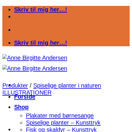
Fortsæt
Skriv til mig her…!
til
indhold
Skriv til mig her…!
Produkter
/
Spiselige planter i naturen
ILLUSTRATIONER
Forside
Shop
Plakater med børnesange
Spiselige planter – Kunsttryk
Fisk og skaldyr – Kunsttryk