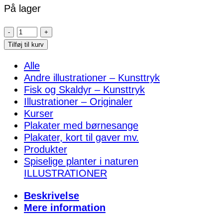
På lager
Spiselige
vilde
Tilføj til kurv
planter
Alle
nr.
Andre illustrationer – Kunsttryk
2
Fisk og Skaldyr – Kunsttryk
–
Illustrationer – Originaler
Plakat
Kurser
antal
Plakater med børnesange
Plakater, kort til gaver mv.
Produkter
Spiselige planter i naturen
ILLUSTRATIONER
Beskrivelse
Mere information