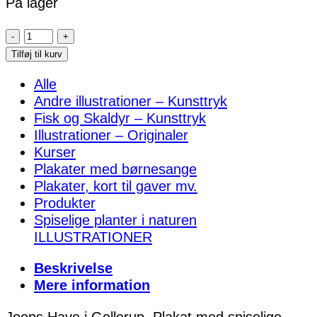
På lager
Joops
Have
Tilføj til kurv
i
Alle
Gellerup
Andre illustrationer – Kunsttryk
–
Fisk og Skaldyr – Kunsttryk
plakat
Illustrationer – Originaler
antal
Kurser
Plakater med børnesange
Plakater, kort til gaver mv.
Produkter
Spiselige planter i naturen
ILLUSTRATIONER
Beskrivelse
Mere information
Joops Have i Gellerup. Plakat med spiselige