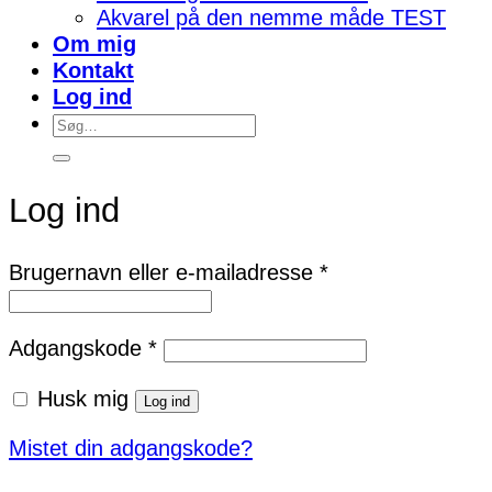
Akvarel på den nemme måde TEST
Om mig
Kontakt
Log ind
Søg
efter:
Log ind
Påkrævet
Brugernavn eller e-mailadresse
*
Påkrævet
Adgangskode
*
Husk mig
Log ind
Mistet din adgangskode?