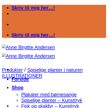
Fortsæt
Skriv til mig her…!
til
indhold
Skriv til mig her…!
Produkter
/
Spiselige planter i naturen
ILLUSTRATIONER
Forside
Shop
Plakater med børnesange
Spiselige planter – Kunsttryk
Fisk og skaldyr – Kunsttryk