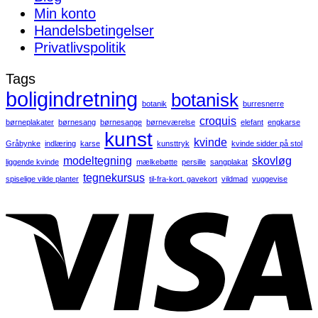
Min konto
Handelsbetingelser
Privatlivspolitik
Tags
boligindretning
botanisk
botanik
burresnerre
croquis
børneplakater
børnesang
børnesange
børneværelse
elefant
engkarse
kunst
kvinde
Gråbynke
indlæring
karse
kunsttryk
kvinde sidder på stol
modeltegning
skovløg
liggende kvinde
mælkebøtte
persille
sangplakat
tegnekursus
spiselige vilde planter
til-fra-kort. gavekort
vildmad
vuggevise