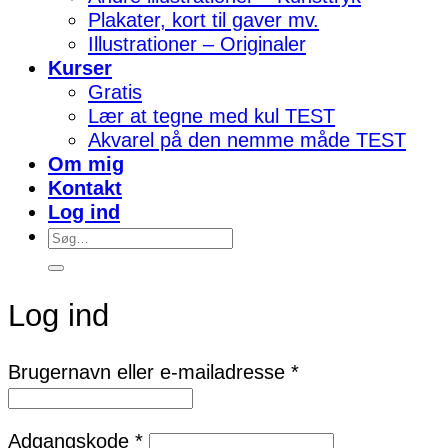
Plakater, kort til gaver mv.
Illustrationer – Originaler
Kurser
Gratis
Lær at tegne med kul TEST
Akvarel på den nemme måde TEST
Om mig
Kontakt
Log ind
Søg
efter:
Log ind
Påkrævet
Brugernavn eller e-mailadresse
*
Påkrævet
Adgangskode
*