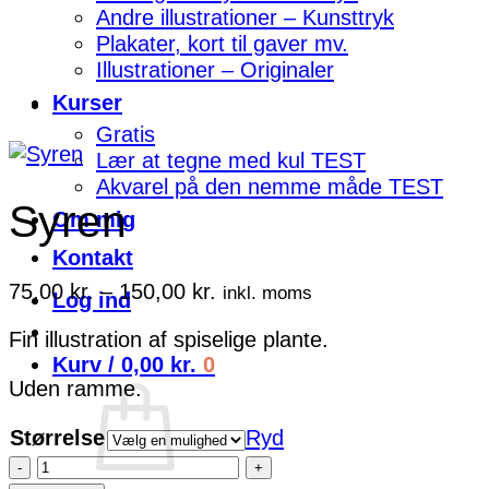
Andre illustrationer – Kunsttryk
Plakater, kort til gaver mv.
Illustrationer – Originaler
Kurser
Gratis
Lær at tegne med kul TEST
Akvarel på den nemme måde TEST
Syren
Om mig
Kontakt
Prisinterval:
75,00
kr.
–
150,00
kr.
inkl. moms
Log ind
75,00 kr.
Fin illustration af spiselige plante.
til
Kurv /
0,00
kr.
0
150,00 kr.
Uden ramme.
Størrelse
Ryd
Syren