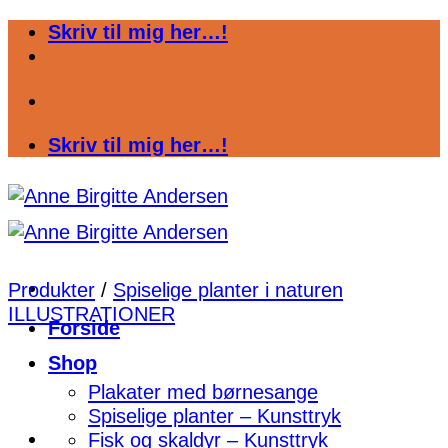
Fortsæt
Skriv til mig her…!
til
indhold
Skriv til mig her…!
Produkter
/
Spiselige planter i naturen
ILLUSTRATIONER
Forside
Shop
Plakater med børnesange
Spiselige planter – Kunsttryk
Fisk og skaldyr – Kunsttryk