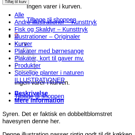
antal
Tilføj til kurv
Ingen varer i kurven.
Alle
Tilbage til shoppen
Andre illustrationer – Kunsttryk
Fisk og Skaldyr – Kunsttryk
0
Illustrationer – Originaler
Kurser
Kurv
Plakater med børnesange
Plakater, kort til gaver mv.
Produkter
Spiselige planter i naturen
ILLUSTRATIONER
Ingen varer i kurven.
Beskrivelse
Tilbage til shoppen
Mere information
Syren. Det er faktisk en dobbeltblomstret
havesyren denne her.
Denne illustration passer rigtig godt til dit køkken