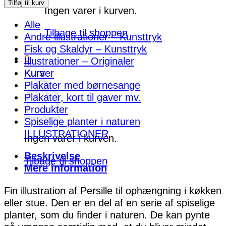
antal
Tilføj til kurv
Ingen varer i kurven.
Alle
Tilbage til shoppen
Andre illustrationer – Kunsttryk
Fisk og Skaldyr – Kunsttryk
0
Illustrationer – Originaler
Kurser
Kurv
Plakater med børnesange
Plakater, kort til gaver mv.
Produkter
Spiselige planter i naturen
ILLUSTRATIONER
Ingen varer i kurven.
Beskrivelse
Tilbage til shoppen
Mere information
Fin illustration af Persille til ophængning i køkken
eller stue. Den er en del af en serie af spiselige
planter, som du finder i naturen. De kan pynte