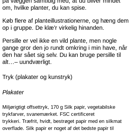
på væggen samtidig med, at du bliver mindet
om, hvilke planter, du kan spise.
Køb flere af planteillustrationerne, og hæng dem
op i gruppe. De klæ’r virkelig hinanden.
Persille er vel ikke en vild plante, men nogle
gange gror den jo rundt omkring i min have, når
den har sået sig selv. Du kan bruge persille til
alt…– uundværligt.
Tryk (plakater og kunstryk)
Plakater
Miljørigtigt offsettryk, 170 g Silk papir, vegetabilske
trykfarver, svanemærket. FSC certificeret
trykkeri.
Træfrit, hvidt, bestrøget papir med en silkmat
overflade.
Silk papir er noget af det bedste papir til