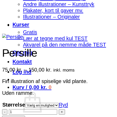
Andre illustrationer – Kunsttryk
Plakater, kort til gaver mv.
Illustrationer – Originaler
Kurser
Gratis
Lær at tegne med kul TEST
Akvarel på den nemme måde TEST
Persille
Om mig
Kontakt
Prisinterval:
75,00
kr.
–
150,00
kr.
inkl. moms
Log ind
75,00 kr.
Fin illustration af spiselige vild plante.
til
Kurv /
0,00
kr.
0
150,00 kr.
Uden ramme.
Størrelse
Ryd
Persille