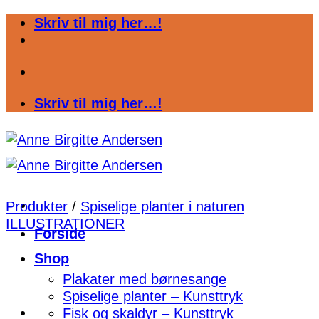
Fortsæt
Skriv til mig her…!
til
indhold
Skriv til mig her…!
Produkter
/
Spiselige planter i naturen
ILLUSTRATIONER
Forside
Shop
Plakater med børnesange
Spiselige planter – Kunsttryk
Fisk og skaldyr – Kunsttryk