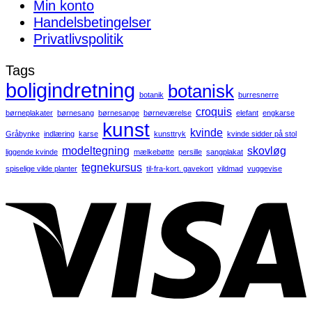
Min konto
Handelsbetingelser
Privatlivspolitik
Tags
boligindretning
botanisk
botanik
burresnerre
croquis
børneplakater
børnesang
børnesange
børneværelse
elefant
engkarse
kunst
kvinde
Gråbynke
indlæring
karse
kunsttryk
kvinde sidder på stol
modeltegning
skovløg
liggende kvinde
mælkebøtte
persille
sangplakat
tegnekursus
spiselige vilde planter
til-fra-kort. gavekort
vildmad
vuggevise