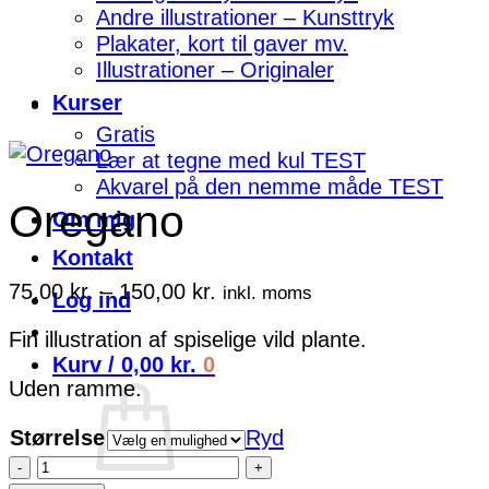
Andre illustrationer – Kunsttryk
Plakater, kort til gaver mv.
Illustrationer – Originaler
Kurser
Gratis
Lær at tegne med kul TEST
Akvarel på den nemme måde TEST
Oregano
Om mig
Kontakt
Prisinterval:
75,00
kr.
–
150,00
kr.
inkl. moms
Log ind
75,00 kr.
Fin illustration af spiselige vild plante.
til
Kurv /
0,00
kr.
0
150,00 kr.
Uden ramme.
Størrelse
Ryd
Oregano