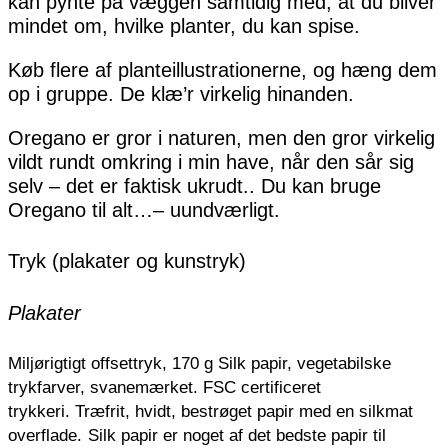
kan pynte på væggen samtidig med, at du bliver
mindet om, hvilke planter, du kan spise.
Køb flere af planteillustrationerne, og hæng dem
op i gruppe. De klæ’r virkelig hinanden.
Oregano er gror i naturen, men den gror virkelig
vildt rundt omkring i min have, når den sår sig
selv – det er faktisk ukrudt.. Du kan bruge
Oregano til alt…– uundværligt.
Tryk (plakater og kunstryk)
Plakater
Miljørigtigt offsettryk, 170 g Silk papir, vegetabilske
trykfarver, svanemærket. FSC certificeret
trykkeri.
Træfrit, hvidt, bestrøget papir med en silkmat
overflade.
Silk papir er noget af det bedste papir til