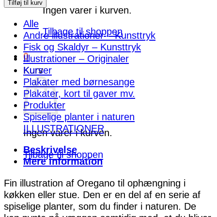
antal
Tilføj til kurv
Ingen varer i kurven.
Alle
Tilbage til shoppen
Andre illustrationer – Kunsttryk
Fisk og Skaldyr – Kunsttryk
0
Illustrationer – Originaler
Kurser
Kurv
Plakater med børnesange
Plakater, kort til gaver mv.
Produkter
Spiselige planter i naturen
ILLUSTRATIONER
Ingen varer i kurven.
Beskrivelse
Tilbage til shoppen
Mere information
Fin illustration af Oregano til ophængning i
køkken eller stue. Den er en del af en serie af
spiselige planter, som du finder i naturen. De