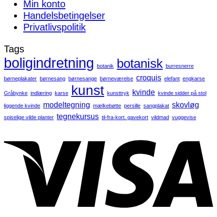
Min konto
Handelsbetingelser
Privatlivspolitik
Tags
boligindretning
botanisk
botanik
burresnerre
croquis
børneplakater
børnesang
børnesange
børneværelse
elefant
engkarse
kunst
kvinde
Gråbynke
indlæring
karse
kunsttryk
kvinde sidder på stol
modeltegning
skovløg
liggende kvinde
mælkebøtte
persille
sangplakat
tegnekursus
spiselige vilde planter
til-fra-kort. gavekort
vildmad
vuggevise