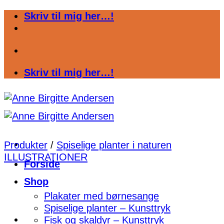
Fortsæt
Skriv til mig her…!
til
indhold
Skriv til mig her…!
Produkter
/
Spiselige planter i naturen
ILLUSTRATIONER
Forside
Shop
Plakater med børnesange
Spiselige planter – Kunsttryk
Fisk og skaldyr – Kunsttryk