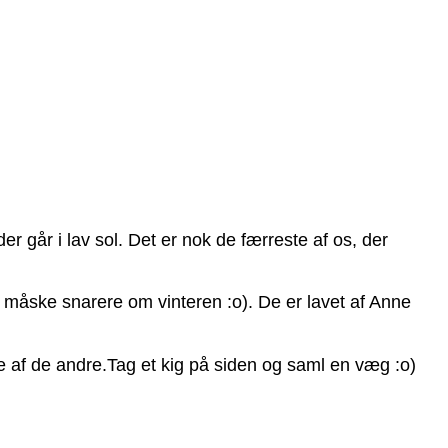
der går i lav sol. Det er nok de færreste af os, der
g, måske snarere om vinteren :o). De er lavet af Anne
ge af de andre.Tag et kig på siden og saml en væg :o)