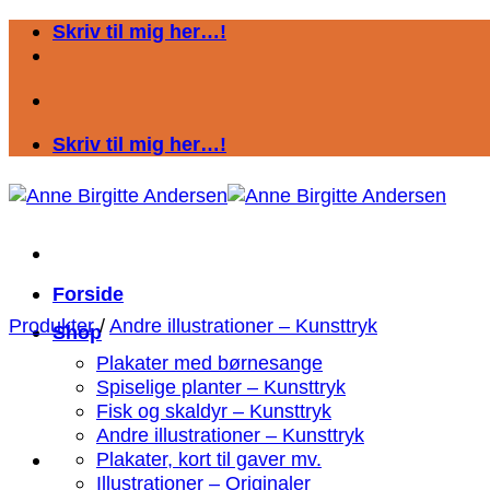
Fortsæt
Skriv til mig her…!
til
indhold
Skriv til mig her…!
Forside
Produkter
/
Andre illustrationer – Kunsttryk
Shop
Plakater med børnesange
Spiselige planter – Kunsttryk
Fisk og skaldyr – Kunsttryk
Andre illustrationer – Kunsttryk
Plakater, kort til gaver mv.
Illustrationer – Originaler