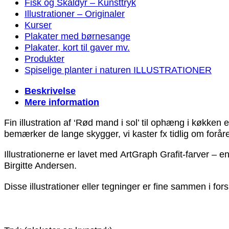
Fisk og Skaldyr – Kunsttryk
kunsttryk
Illustrationer – Originaler
antal
Kurser
Plakater med børnesange
Plakater, kort til gaver mv.
Produkter
Spiselige planter i naturen ILLUSTRATIONER
Beskrivelse
Mere information
Fin illustration af ‘Rød mand i sol’ til ophæng i køkken 
bemærker de lange skygger, vi kaster fx tidlig om foråre
Illustrationerne er lavet med
ArtGraph Grafit
-farver – e
Birgitte Andersen.
Disse illustrationer eller tegninger er fine sammen i f