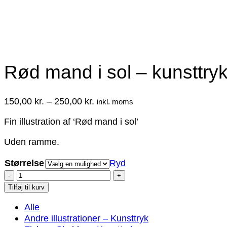
Rød mand i sol – kunsttry
Prisinterval:
150,00
kr.
–
250,00
kr.
inkl. moms
150,00 kr.
Fin illustration af ‘Rød mand i sol’
til
250,00 kr.
Uden ramme.
Størrelse
Ryd
Rød
mand
Tilføj til kurv
i
Alle
sol
Andre illustrationer – Kunsttryk
–