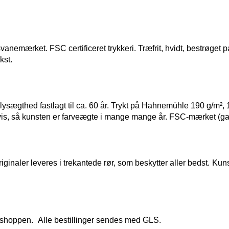
, svanemærket. FSC certificeret trykkeri.
Træfrit, hvidt, bestrøget 
kst.
sægthed fastlagt til ca. 60 år. Trykt på Hahnemühle 190 g/m², 
s, så kunsten er farveægte i mange mange år. FSC-mærket (gara
iginaler leveres i trekantede rør, som beskytter aller bedst.
Kuns
i shoppen.
Alle bestillinger sendes med GLS.