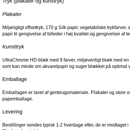
Tryk (plakater og kunstryk)
Plakater
Miljørigtigt offsettryk, 170 g Silk papir, vegetabilske trykfarver
papir til gengivelse af billeder i høj kvalitet og gengivelser af te
Kunsttryk
UltraChrome HD-blæk med 9 farver, miljøvenligt blæk med en ly
som kan minde om akvarelpapir og suger blækket på optimal vi
Emballage
Emballagen er lavet af genbrugsmateriale.
Plakater og store or
papemballage.
Levering
Bestillinger sendes typisk 1-2 hverdage efter, de er modtaget 