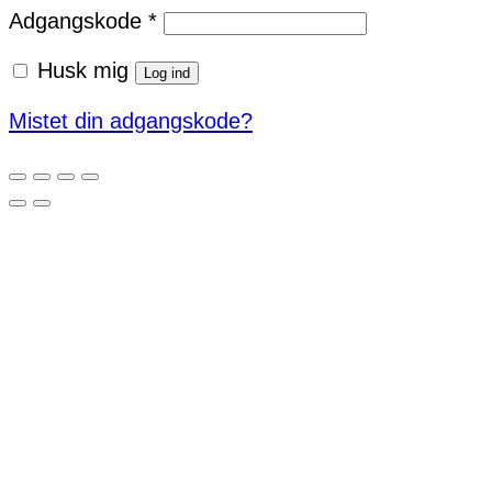
Påkrævet
Adgangskode
*
Husk mig
Log ind
Mistet din adgangskode?