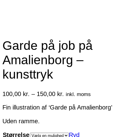
Garde på job på
Amalienborg –
kunsttryk
Prisinterval:
100,00
kr.
–
150,00
kr.
inkl. moms
100,00 kr.
Fin illustration af ‘Garde på Amalienborg’
til
150,00 kr.
Uden ramme.
Størrelse
Ryd