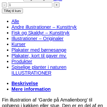
Garde
på
Tilføj til kurv
job
Alle
på
Andre illustrationer – Kunsttryk
Amalienborg
Fisk og Skaldyr – Kunsttryk
–
Illustrationer – Originaler
kunsttryk
Kurser
antal
Plakater med børnesange
Plakater, kort til gaver mv.
Produkter
Spiselige planter i naturen
ILLUSTRATIONER
Beskrivelse
Mere information
Fin illustration af ‘Garde på Amalienborg’ til
ophæng i køkken eller stue. Den er en del af en