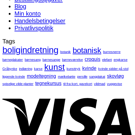
Blog
Min konto
Handelsbetingelser
Privatlivspolitik
Tags
boligindretning
botanisk
botanik
burresnerre
croquis
børneplakater
børnesang
børnesange
børneværelse
elefant
engkarse
kunst
kvinde
Gråbynke
indlæring
karse
kunsttryk
kvinde sidder på stol
modeltegning
skovløg
liggende kvinde
mælkebøtte
persille
sangplakat
tegnekursus
spiselige vilde planter
til-fra-kort. gavekort
vildmad
vuggevise