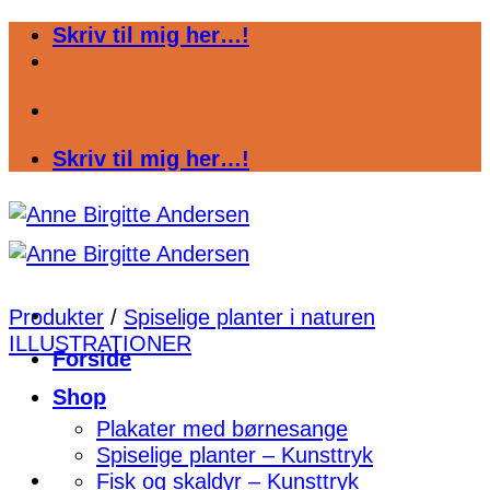
Fortsæt
Skriv til mig her…!
til
indhold
Skriv til mig her…!
Produkter
/
Spiselige planter i naturen
ILLUSTRATIONER
Forside
Shop
Plakater med børnesange
Spiselige planter – Kunsttryk
Fisk og skaldyr – Kunsttryk