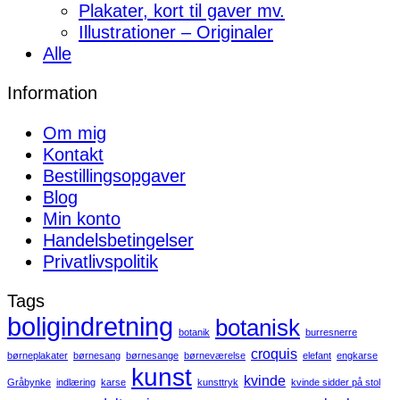
Plakater, kort til gaver mv.
Illustrationer – Originaler
Alle
Information
Om mig
Kontakt
Bestillingsopgaver
Blog
Min konto
Handelsbetingelser
Privatlivspolitik
Tags
boligindretning
botanisk
botanik
burresnerre
croquis
børneplakater
børnesang
børnesange
børneværelse
elefant
engkarse
kunst
kvinde
Gråbynke
indlæring
karse
kunsttryk
kvinde sidder på stol