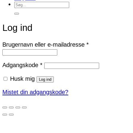
Søg
efter:
Log ind
Påkrævet
Brugernavn eller e-mailadresse
*
Påkrævet
Adgangskode
*
Husk mig
Log ind
Mistet din adgangskode?