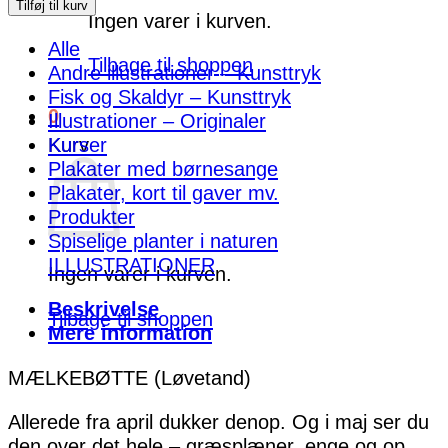
antal
Tilføj til kurv
Ingen varer i kurven.
Alle
Tilbage til shoppen
Andre illustrationer – Kunsttryk
Fisk og Skaldyr – Kunsttryk
0
Illustrationer – Originaler
Kurser
Kurv
Plakater med børnesange
Plakater, kort til gaver mv.
Produkter
Spiselige planter i naturen
ILLUSTRATIONER
Ingen varer i kurven.
Beskrivelse
Tilbage til shoppen
Mere information
MÆLKEBØTTE (Løvetand)
Allerede fra april dukker denop. Og i maj ser du
den over det hele – græsplæner, enge og op