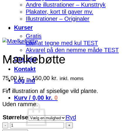
Andre illustrationer – Kunsttryk
Plakater, kort til gaver mv.
Illustrationer – Originaler
Kurser
Gratis
Lær at tegne med kul TEST
Akvarel på den nemme måde TEST
Mælkebøtte
Om mig
Kontakt
Prisinterval:
75,00
kr.
–
150,00
kr.
inkl. moms
Log ind
75,00 kr.
Fin illustration af spiselige vild plante.
til
Kurv /
0,00
kr.
0
150,00 kr.
Uden ramme.
Størrelse
Ryd
Mælkebøtte