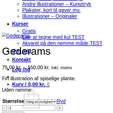
Andre illustrationer – Kunsttryk
Plakater, kort til gaver mv.
Illustrationer – Originaler
Kurser
Gratis
Lær at tegne med kul TEST
Akvarel på den nemme måde TEST
Gederams
Om mig
Kontakt
Prisinterval:
75,00
kr.
–
150,00
kr.
inkl. moms
Log ind
75,00 kr.
Fin illustration af spiselige plante.
til
Kurv /
0,00
kr.
0
150,00 kr.
Uden ramme.
Størrelse
Ryd
Gederams