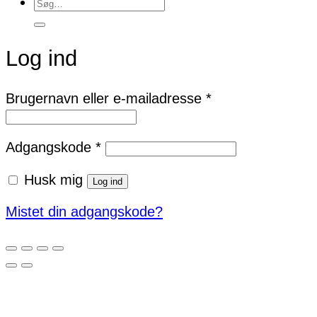
Søg
efter:
Log ind
Påkrævet
Brugernavn eller e-mailadresse
*
Påkrævet
Adgangskode
*
Husk mig
Log ind
Mistet din adgangskode?