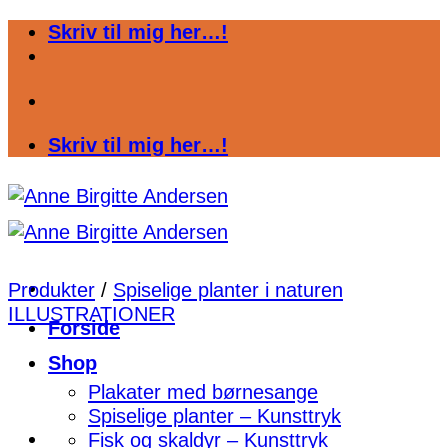
Fortsæt
Skriv til mig her…!
til
indhold
Skriv til mig her…!
Produkter
/
Spiselige planter i naturen
ILLUSTRATIONER
Forside
Shop
Plakater med børnesange
Spiselige planter – Kunsttryk
Fisk og skaldyr – Kunsttryk