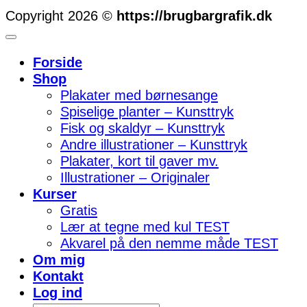
Copyright 2026 ©
https://brugbargrafik.dk
Forside
Shop
Plakater med børnesange
Spiselige planter – Kunsttryk
Fisk og skaldyr – Kunsttryk
Andre illustrationer – Kunsttryk
Plakater, kort til gaver mv.
Illustrationer – Originaler
Kurser
Gratis
Lær at tegne med kul TEST
Akvarel på den nemme måde TEST
Om mig
Kontakt
Log ind