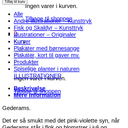
antal
Tilføj til kurv
Ingen varer i kurven.
Alle
Tilbage til shoppen
Andre illustrationer – Kunsttryk
Fisk og Skaldyr – Kunsttryk
0
Illustrationer – Originaler
Kurser
Kurv
Plakater med børnesange
Plakater, kort til gaver mv.
Produkter
Spiselige planter i naturen
ILLUSTRATIONER
Ingen varer i kurven.
Beskrivelse
Tilbage til shoppen
Mere information
Gederams.
Det er så smukt med det pink-violette syn, når
Gederams står i flok og blomstrer i juli og