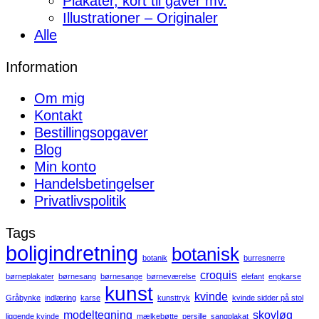
Plakater, kort til gaver mv.
Illustrationer – Originaler
Alle
Information
Om mig
Kontakt
Bestillingsopgaver
Blog
Min konto
Handelsbetingelser
Privatlivspolitik
Tags
boligindretning
botanisk
botanik
burresnerre
croquis
børneplakater
børnesang
børnesange
børneværelse
elefant
engkarse
kunst
kvinde
Gråbynke
indlæring
karse
kunsttryk
kvinde sidder på stol
modeltegning
skovløg
liggende kvinde
mælkebøtte
persille
sangplakat