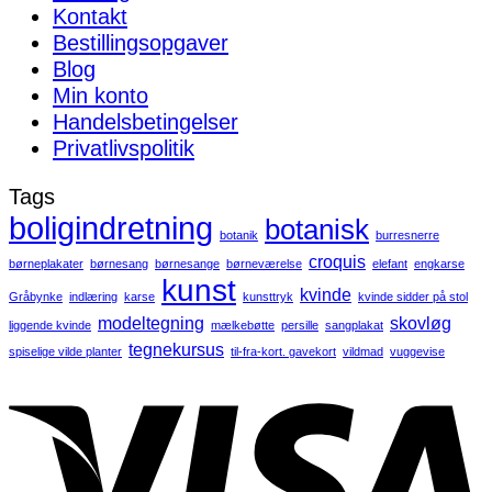
Kontakt
Bestillingsopgaver
Blog
Min konto
Handelsbetingelser
Privatlivspolitik
Tags
boligindretning
botanisk
botanik
burresnerre
croquis
børneplakater
børnesang
børnesange
børneværelse
elefant
engkarse
kunst
kvinde
Gråbynke
indlæring
karse
kunsttryk
kvinde sidder på stol
modeltegning
skovløg
liggende kvinde
mælkebøtte
persille
sangplakat
tegnekursus
spiselige vilde planter
til-fra-kort. gavekort
vildmad
vuggevise