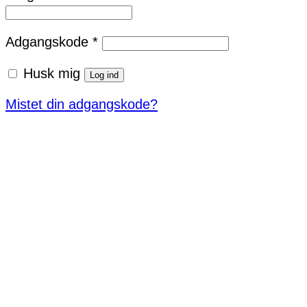
Påkrævet
Adgangskode
*
Husk mig
Log ind
Mistet din adgangskode?