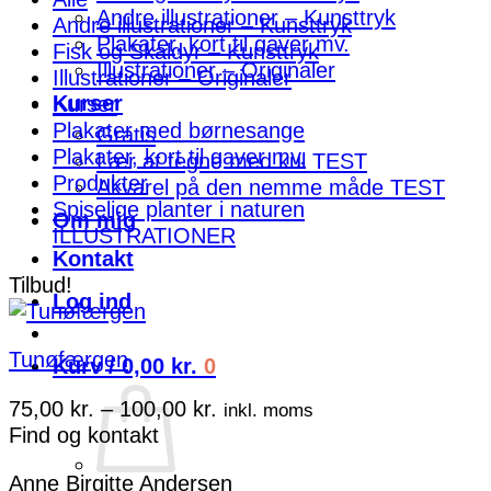
Andre illustrationer – Kunsttryk
Andre illustrationer – Kunsttryk
Plakater, kort til gaver mv.
Fisk og Skaldyr – Kunsttryk
Illustrationer – Originaler
Illustrationer – Originaler
Kurser
Kurser
Plakater med børnesange
Gratis
Plakater, kort til gaver mv.
Lær at tegne med kul TEST
Produkter
Akvarel på den nemme måde TEST
Spiselige planter i naturen
Om mig
ILLUSTRATIONER
Kontakt
Tilbud!
Log ind
Tunøfærgen
Kurv /
0,00
kr.
0
Prisinterval:
75,00
kr.
–
100,00
kr.
inkl. moms
75,00 kr.
Find og kontakt
til
Anne Birgitte Andersen
100,00 kr.