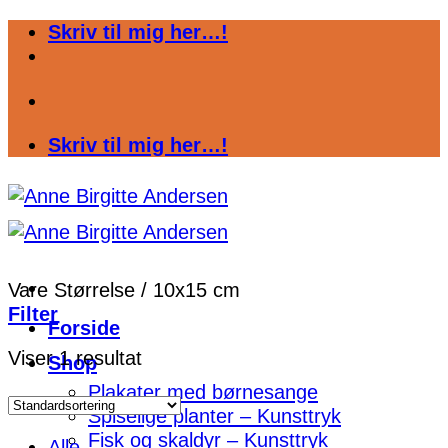
Fortsæt
Skriv til mig her…!
til
indhold
Skriv til mig her…!
Vare Størrelse
/
10x15 cm
Filter
Forside
Viser 1 resultat
Shop
Plakater med børnesange
Spiselige planter – Kunsttryk
Fisk og skaldyr – Kunsttryk
Alle