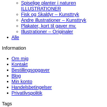
Spiselige planter i naturen
ILLUSTRATIONER
Fisk og Skaldyr – Kunsttryk
Andre illustrationer – Kunsttryk
Plakater, kort til gaver mv.
Illustrationer – Originaler
Alle
Information
Om mig
Kontakt
Bestillingsopgaver
Blog
Min konto
Handelsbetingelser
Privatlivspolitik
Tags