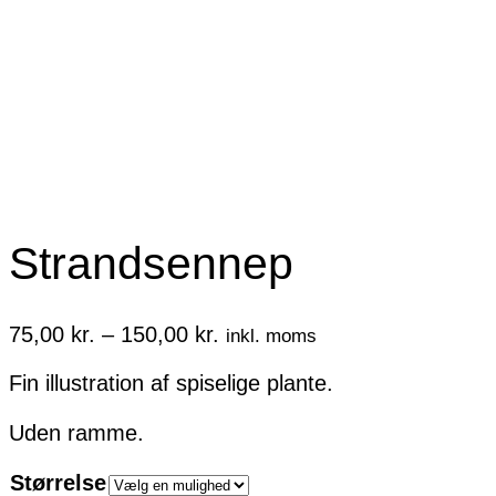
Strandsennep
Prisinterval:
75,00
kr.
–
150,00
kr.
inkl. moms
75,00 kr.
Fin illustration af spiselige plante.
til
150,00 kr.
Uden ramme.
Størrelse