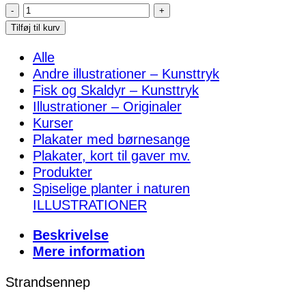
Strandsennep
antal
Tilføj til kurv
Alle
Andre illustrationer – Kunsttryk
Fisk og Skaldyr – Kunsttryk
Illustrationer – Originaler
Kurser
Plakater med børnesange
Plakater, kort til gaver mv.
Produkter
Spiselige planter i naturen
ILLUSTRATIONER
Beskrivelse
Mere information
Strandsennep