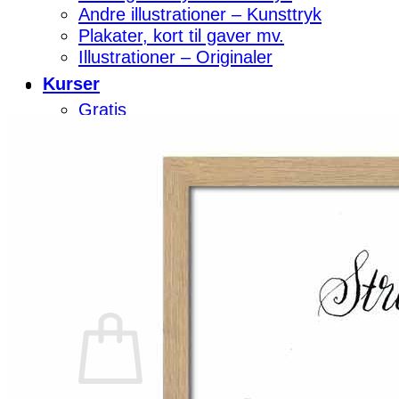
Andre illustrationer – Kunsttryk
Plakater, kort til gaver mv.
Illustrationer – Originaler
Kurser
Gratis
Lær at tegne med kul TEST
Akvarel på den nemme måde TEST
Om mig
Kontakt
Log ind
Kurv /
0,00
kr.
0