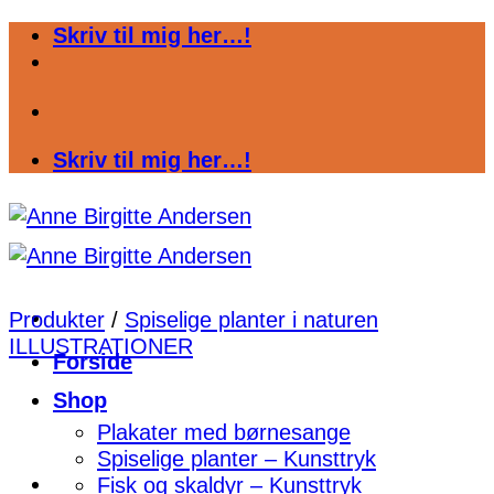
Fortsæt
Skriv til mig her…!
til
indhold
Skriv til mig her…!
Produkter
/
Spiselige planter i naturen
ILLUSTRATIONER
Forside
Shop
Plakater med børnesange
Spiselige planter – Kunsttryk
Fisk og skaldyr – Kunsttryk