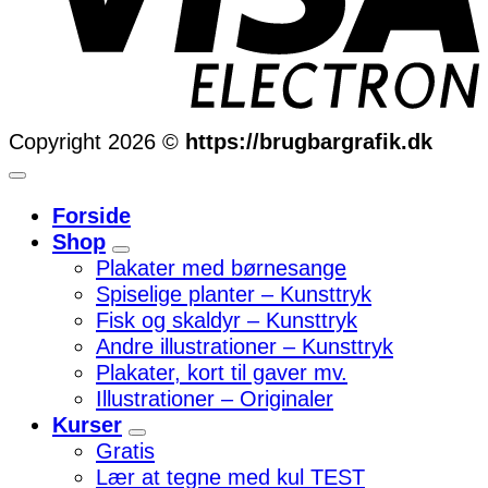
Copyright 2026 ©
https://brugbargrafik.dk
Forside
Shop
Plakater med børnesange
Spiselige planter – Kunsttryk
Fisk og skaldyr – Kunsttryk
Andre illustrationer – Kunsttryk
Plakater, kort til gaver mv.
Illustrationer – Originaler
Kurser
Gratis
Lær at tegne med kul TEST