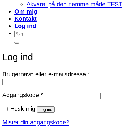
Akvarel på den nemme måde TEST
Om mig
Kontakt
Log ind
Søg
efter:
Log ind
Påkrævet
Brugernavn eller e-mailadresse
*
Påkrævet
Adgangskode
*
Husk mig
Log ind
Mistet din adgangskode?