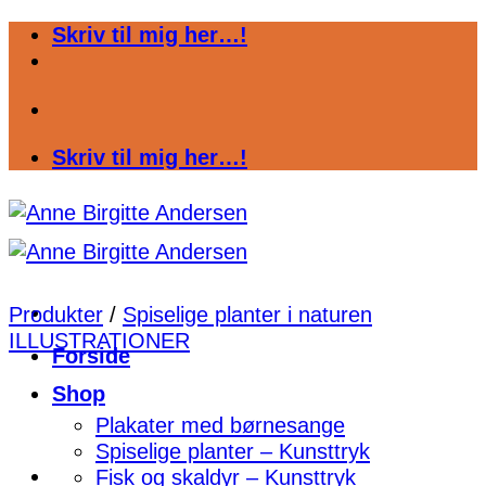
Fortsæt
Skriv til mig her…!
til
indhold
Skriv til mig her…!
Produkter
/
Spiselige planter i naturen
ILLUSTRATIONER
Forside
Shop
Plakater med børnesange
Spiselige planter – Kunsttryk
Fisk og skaldyr – Kunsttryk