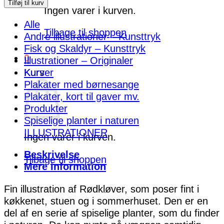
antal
Tilføj til kurv
Ingen varer i kurven.
Alle
Tilbage til shoppen
Andre illustrationer – Kunsttryk
Fisk og Skaldyr – Kunsttryk
0
Illustrationer – Originaler
Kurser
Kurv
Plakater med børnesange
Plakater, kort til gaver mv.
Produkter
Spiselige planter i naturen
ILLUSTRATIONER
Ingen varer i kurven.
Beskrivelse
Tilbage til shoppen
Mere information
Fin illustration af Rødkløver, som poser fint i
køkkenet, stuen og i sommerhuset. Den er en
del af en serie af spiselige planter, som du finder