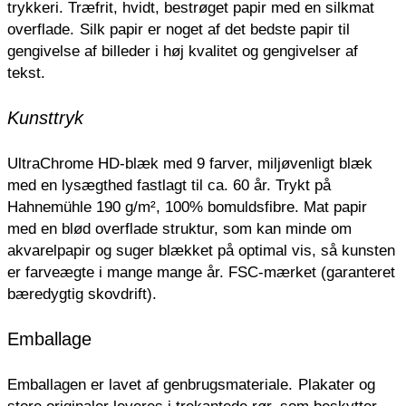
trykkeri.
Træfrit, hvidt, bestrøget papir med en silkmat
overflade.
Silk papir er noget af det bedste papir til
gengivelse af billeder i høj kvalitet og gengivelser af
tekst.
Kunsttryk
UltraChrome HD-blæk med 9 farver, miljøvenligt blæk
med en lysægthed fastlagt til ca. 60 år. Trykt på
Hahnemühle 190 g/m², 100% bomuldsfibre. Mat papir
med en blød overflade struktur, som kan minde om
akvarelpapir og suger blækket på optimal vis, så kunsten
er farveægte i mange mange år. FSC-mærket (garanteret
bæredygtig skovdrift).
Emballage
Emballagen er lavet af genbrugsmateriale.
Plakater og
store originaler leveres i trekantede rør, som beskytter