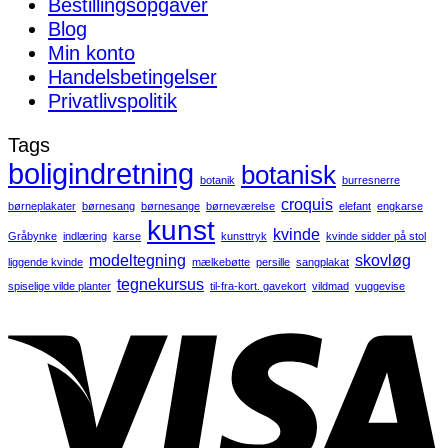
Bestillingsopgaver
Blog
Min konto
Handelsbetingelser
Privatlivspolitik
Tags
boligindretning
botanisk
botanik
burresnerre
croquis
børneplakater
børnesang
børnesange
børneværelse
elefant
engkarse
kunst
kvinde
Gråbynke
indlæring
karse
kunsttryk
kvinde sidder på stol
modeltegning
skovløg
liggende kvinde
mælkebøtte
persille
sangplakat
tegnekursus
spiselige vilde planter
til-fra-kort. gavekort
vildmad
vuggevise