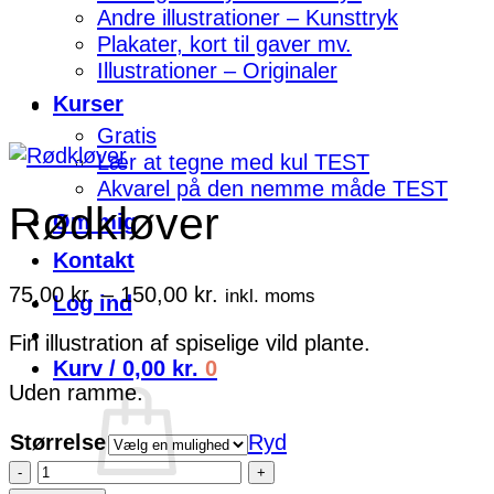
Andre illustrationer – Kunsttryk
Plakater, kort til gaver mv.
Illustrationer – Originaler
Kurser
Gratis
Lær at tegne med kul TEST
Akvarel på den nemme måde TEST
Rødkløver
Om mig
Kontakt
Prisinterval:
75,00
kr.
–
150,00
kr.
inkl. moms
Log ind
75,00 kr.
Fin illustration af spiselige vild plante.
til
Kurv /
0,00
kr.
0
150,00 kr.
Uden ramme.
Størrelse
Ryd
Rødkløver