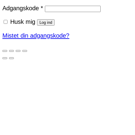
Påkrævet
Adgangskode
*
Husk mig
Log ind
Mistet din adgangskode?