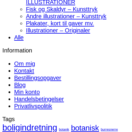
ILLUSTRATIONER
Fisk og Skaldyr – Kunsttryk
Andre illustrationer – Kunsttryk
Plakater, kort til gaver mv.
Illustrationer – Originaler
Alle
Information
Om mig
Kontakt
Bestillingsopgaver
Blog
Min konto
Handelsbetingelser
Privatlivspolitik
Tags
boligindretning
botanisk
botanik
burresnerre