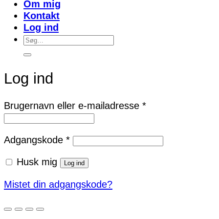
Om mig
Kontakt
Log ind
Søg
efter:
Log ind
Påkrævet
Brugernavn eller e-mailadresse
*
Påkrævet
Adgangskode
*
Husk mig
Log ind
Mistet din adgangskode?