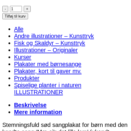
Mæ
si'r
Tilføj til kurv
det
Alle
lille
Andre illustrationer – Kunsttryk
lam
Fisk og Skaldyr – Kunsttryk
–
Illustrationer – Originaler
Sangplakat
Kurser
antal
Plakater med børnesange
Plakater, kort til gaver mv.
Produkter
Spiselige planter i naturen
ILLUSTRATIONER
Beskrivelse
Mere information
Stemningsfuld sød sangplakat for børn med den