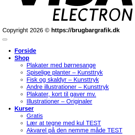
Copyright 2026 ©
https://brugbargrafik.dk
Forside
Shop
Plakater med børnesange
Spiselige planter – Kunsttryk
Fisk og skaldyr – Kunsttryk
Andre illustrationer – Kunsttryk
Plakater, kort til gaver mv.
Illustrationer – Originaler
Kurser
Gratis
Lær at tegne med kul TEST
Akvarel på den nemme måde TEST