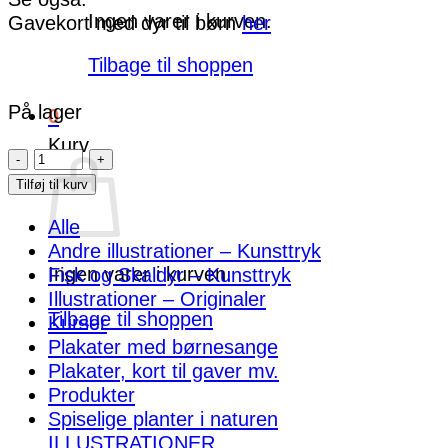
Ingen varer i kurven.
Gavekort med dyr til børn
her
Tilbage til shoppen
På lager
0
Kurv
Gavekort
med
Tilføj til kurv
spiselige
Alle
vilde
Andre illustrationer – Kunsttryk
planter
Ingen varer i kurven.
Fisk og Skaldyr – Kunsttryk
antal
Illustrationer – Originaler
Tilbage til shoppen
Kurser
Plakater med børnesange
Plakater, kort til gaver mv.
Produkter
Spiselige planter i naturen
ILLUSTRATIONER