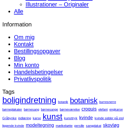
Illustrationer – Originaler
Alle
Information
Om mig
Kontakt
Bestillingsopgaver
Blog
Min konto
Handelsbetingelser
Privatlivspolitik
Tags
boligindretning
botanisk
botanik
burresnerre
croquis
børneplakater
børnesang
børnesange
børneværelse
elefant
engkarse
kunst
kvinde
Gråbynke
indlæring
karse
kunsttryk
kvinde sidder på stol
modeltegning
skovløg
liggende kvinde
mælkebøtte
persille
sangplakat