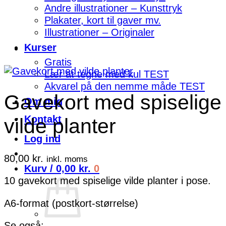
Andre illustrationer – Kunsttryk
Plakater, kort til gaver mv.
Illustrationer – Originaler
Kurser
Gratis
Lær at tegne med kul TEST
Akvarel på den nemme måde TEST
Gavekort med spiselige
Om mig
Kontakt
vilde planter
Log ind
80,00
kr.
inkl. moms
Kurv /
0,00
kr.
0
10 gavekort med spiselige vilde planter i pose.
A6-format (postkort-størrelse)
Se også: