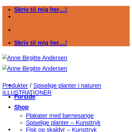
Fortsæt
Skriv til mig her…!
til
indhold
Skriv til mig her…!
Produkter
/
Spiselige planter i naturen
ILLUSTRATIONER
Forside
Shop
Plakater med børnesange
Spiselige planter – Kunsttryk
Fisk og skaldyr – Kunsttryk