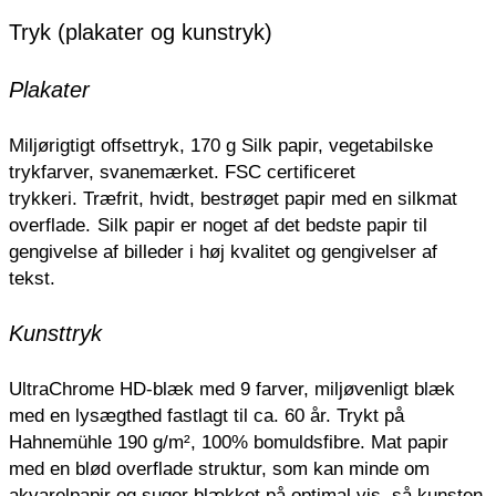
Tryk (plakater og kunstryk)
Plakater
Miljørigtigt offsettryk, 170 g Silk papir, vegetabilske
trykfarver, svanemærket. FSC certificeret
trykkeri.
Træfrit, hvidt, bestrøget papir med en silkmat
overflade.
Silk papir er noget af det bedste papir til
gengivelse af billeder i høj kvalitet og gengivelser af
tekst.
Kunsttryk
UltraChrome HD-blæk med 9 farver, miljøvenligt blæk
med en lysægthed fastlagt til ca. 60 år. Trykt på
Hahnemühle 190 g/m², 100% bomuldsfibre. Mat papir
med en blød overflade struktur, som kan minde om
akvarelpapir og suger blækket på optimal vis, så kunsten