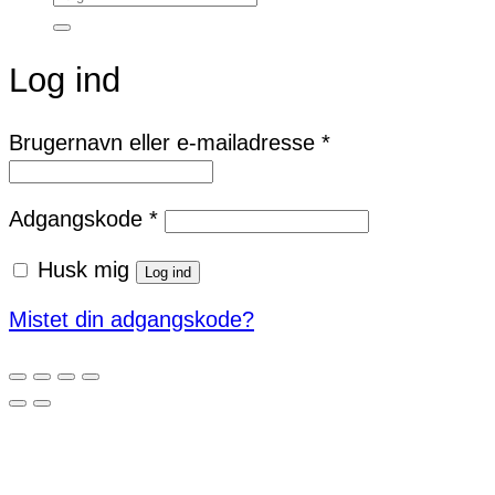
efter:
Log ind
Påkrævet
Brugernavn eller e-mailadresse
*
Påkrævet
Adgangskode
*
Husk mig
Log ind
Mistet din adgangskode?