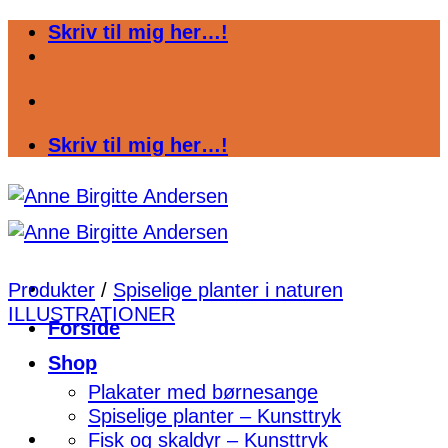
Fortsæt
Skriv til mig her…!
til
indhold
Skriv til mig her…!
Produkter
/
Spiselige planter i naturen
ILLUSTRATIONER
Forside
Shop
Plakater med børnesange
Spiselige planter – Kunsttryk
Fisk og skaldyr – Kunsttryk