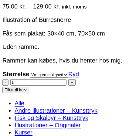
Prisinterval:
75,00
kr.
–
129,00
kr.
inkl. moms
75,00 kr.
Illustration af Burresnerre
til
129,00 kr.
Fås som plakat: 30×40 cm, 70×50 cm
Uden ramme.
Rammer kan købes, hvis du henter hos mig.
Størrelse
Ryd
Burresnerre
–
Tilføj til kurv
plakat
Alle
antal
Andre illustrationer – Kunsttryk
Fisk og Skaldyr – Kunsttryk
Illustrationer – Originaler
Kurser