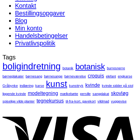
Kontakt
Bestillingsopgaver
Blog
Min konto
Handelsbetingelser
Privatlivspolitik
Tags
boligindretning
botanisk
botanik
burresnerre
croquis
børneplakater
børnesang
børnesange
børneværelse
elefant
engkarse
kunst
kvinde
Gråbynke
indlæring
karse
kunsttryk
kvinde sidder på stol
modeltegning
skovløg
liggende kvinde
mælkebøtte
persille
sangplakat
tegnekursus
spiselige vilde planter
til-fra-kort. gavekort
vildmad
vuggevise