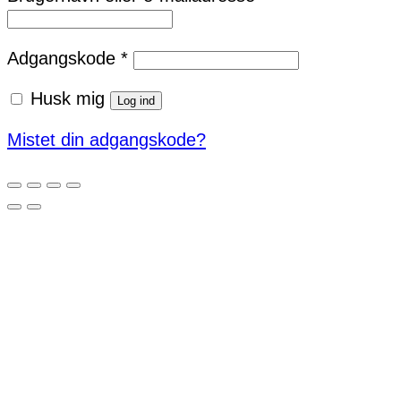
Påkrævet
Adgangskode
*
Husk mig
Log ind
Mistet din adgangskode?