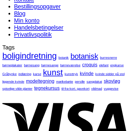
Bestillingsopgaver
Blog
Min konto
Handelsbetingelser
Privatlivspolitik
Tags
boligindretning
botanisk
botanik
burresnerre
croquis
børneplakater
børnesang
børnesange
børneværelse
elefant
engkarse
kunst
kvinde
Gråbynke
indlæring
karse
kunsttryk
kvinde sidder på stol
modeltegning
skovløg
liggende kvinde
mælkebøtte
persille
sangplakat
tegnekursus
spiselige vilde planter
til-fra-kort. gavekort
vildmad
vuggevise