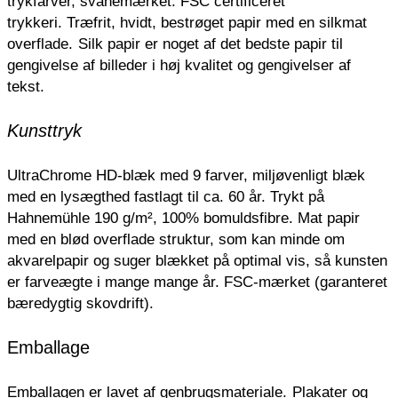
trykfarver, svanemærket. FSC certificeret
trykkeri.
Træfrit, hvidt, bestrøget papir med en silkmat
overflade.
Silk papir er noget af det bedste papir til
gengivelse af billeder i høj kvalitet og gengivelser af
tekst.
Kunsttryk
UltraChrome HD-blæk med 9 farver, miljøvenligt blæk
med en lysægthed fastlagt til ca. 60 år. Trykt på
Hahnemühle 190 g/m², 100% bomuldsfibre. Mat papir
med en blød overflade struktur, som kan minde om
akvarelpapir og suger blækket på optimal vis, så kunsten
er farveægte i mange mange år. FSC-mærket (garanteret
bæredygtig skovdrift).
Emballage
Emballagen er lavet af genbrugsmateriale.
Plakater og