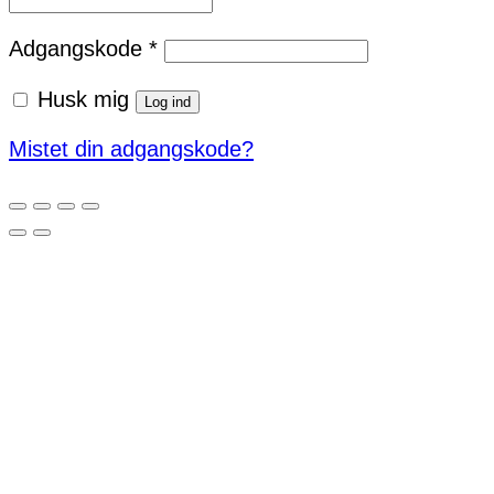
Påkrævet
Adgangskode
*
Husk mig
Log ind
Mistet din adgangskode?