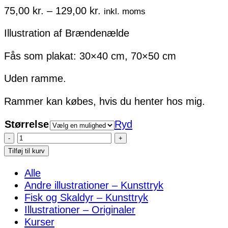
Prisinterval:
75,00
kr.
–
129,00
kr.
inkl. moms
75,00 kr.
Illustration af Brændenælde
til
129,00 kr.
Fås som plakat: 30×40 cm, 70×50 cm
Uden ramme.
Rammer kan købes, hvis du henter hos mig.
Størrelse
Ryd
Brændenælde
plakat
Tilføj til kurv
antal
Alle
Andre illustrationer – Kunsttryk
Fisk og Skaldyr – Kunsttryk
Illustrationer – Originaler
Kurser