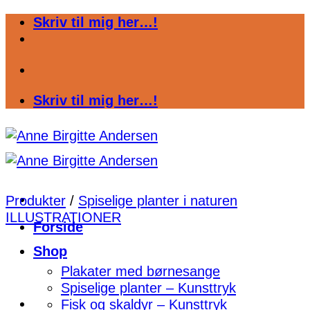
Fortsæt
Skriv til mig her…!
til
indhold
Skriv til mig her…!
Produkter
/
Spiselige planter i naturen
ILLUSTRATIONER
Forside
Shop
Plakater med børnesange
Spiselige planter – Kunsttryk
Fisk og skaldyr – Kunsttryk